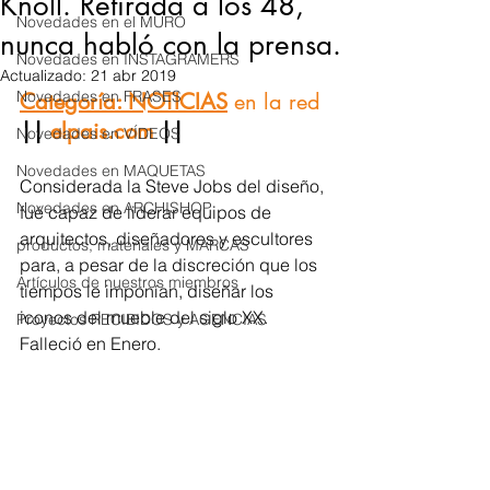
Knoll. Retirada a los 48,
Novedades en el MURO
nunca habló con la prensa.
Novedades en INSTAGRAMERS
Actualizado:
21 abr 2019
Novedades en FRASES
Categoría: NOTICIAS
en la red
|| 
elpais.com 
||   
Novedades en VÍDEOS
Novedades en MAQUETAS
Considerada la Steve Jobs del diseño, 
Novedades en ARCHISHOP
fué capaz de liderar equipos de 
arquitectos, diseñadores y escultores 
productos, materiales y MARCAS
para, a pesar de la discreción que los 
Artículos de nuestros miembros
tiempos le imponían, diseñar los 
iconos del mueble del siglo XX. 
Proyectos RECIBIDOS y AGENCIAS
Falleció en Enero.