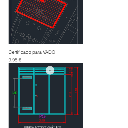
Certificado para VADO
Precio
9,95 €