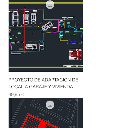
Permanencia en los
2026 del CSCA
Premios de Arquitectura
2026 del CSCAE
PROYECTO DE ADAPTACIÓN DE
LOCAL A GARAJE Y VIVIENDA
Precio
39,95 €