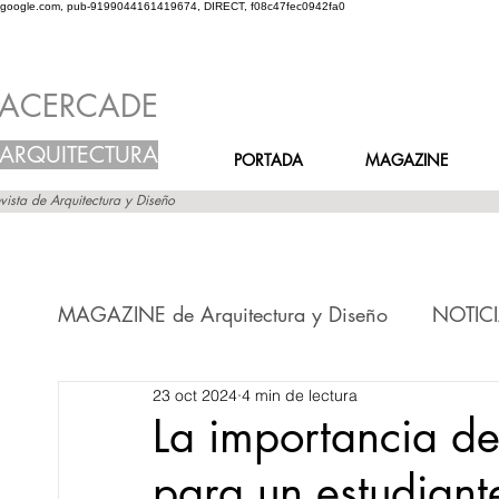
google.com, pub-9199044161419674, DIRECT, f08c47fec0942fa0
ACERCADE
ARQUITECTURA
PORTADA
MAGAZINE
vista de Arquitectura y Diseño
MAGAZINE de Arquitectura y Diseño
NOTICI
23 oct 2024
4 min de lectura
Novedades en el MURO
Novedades en
La importancia d
para un estudiant
Novedades en FRASES
Novedades en V