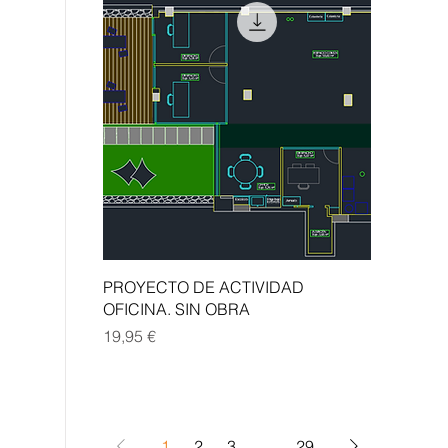
Vista rápida
PROYECTO DE ACTIVIDAD
OFICINA. SIN OBRA
Precio
19,95 €
1
2
3
...
29