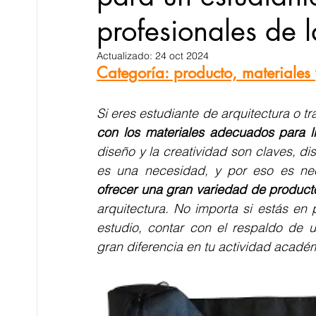
profesionales de l
Novedades en MAQUETAS
Novedades 
Actualizado:
24 oct 2024
Categoría: producto, material
productos, materiales y MARCAS
Artícu
Si eres estudiante de arquitectura o t
con los materiales adecuados para l
diseño y la creatividad son claves, d
Proyectos RECIBIDOS y AGENCIAS
es una necesidad, y por eso es ne
ofrecer una gran variedad de product
arquitectura. No importa si estás en 
estudio, contar con el respaldo de 
gran diferencia en tu actividad académ