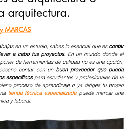
a arquitectura.
en ARCHISHOP
es y MARCAS
los de nuestros miembros
rabajas en un estudio, sabes lo esencial que es 
contar 
levar a cabo tus proyectos
. En un mundo donde el 
isponer de herramientas de calidad no es una opción, 
cesario contar con un 
buen proveedor que pueda 
os específicos
 para estudiantes y profesionales de la 
pleno proceso de aprendizaje o ya diriges tu propio 
una 
tienda técnica especializada
 puede marcar una 
ica y laboral.