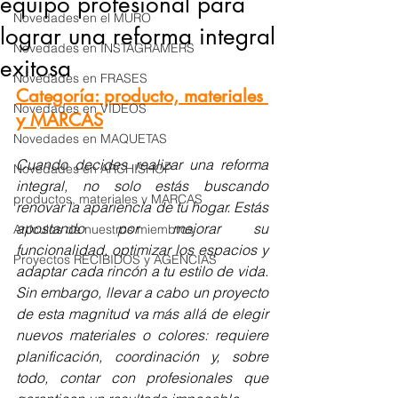
equipo profesional para
Novedades en el MURO
lograr una reforma integral
Novedades en INSTAGRAMERS
exitosa
Novedades en FRASES
Categoría: producto, materiales 
Novedades en VÍDEOS
y MARCAS
Novedades en MAQUETAS
Cuando decides realizar una reforma 
Novedades en ARCHISHOP
integral, no solo estás buscando 
productos, materiales y MARCAS
renovar la apariencia de tu hogar. Estás 
apostando por mejorar su 
Artículos de nuestros miembros
funcionalidad, optimizar los espacios y 
Proyectos RECIBIDOS y AGENCIAS
adaptar cada rincón a tu estilo de vida. 
Sin embargo, llevar a cabo un proyecto 
de esta magnitud va más allá de elegir 
nuevos materiales o colores: requiere 
planificación, coordinación y, sobre 
todo, contar con profesionales que 