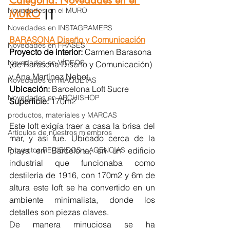
Categoría: Novedades en el 
Novedades en el MURO
MURO
 || 
Novedades en INSTAGRAMERS
BARASONA Diseño y Comunicación
Novedades en FRASES
Proyecto de interior:
 Carmen Barasona 
Novedades en VÍDEOS
(de Barasona Diseño y Comunicación) 
y Ana Martínez Nebot.
Novedades en MAQUETAS
Ubicación:
 Barcelona Loft Sucre
Novedades en ARCHISHOP
Superficie:
 170m2
productos, materiales y MARCAS
Este loft exigía traer a casa la brisa del 
Artículos de nuestros miembros
mar, y así fue. Ubicado cerca de la 
Proyectos RECIBIDOS y AGENCIAS
playa en Barcelona, en un edificio 
industrial que funcionaba como 
destilería de 1916, con 170m2 y 6m de 
altura este loft se ha convertido en un 
ambiente minimalista, donde los 
detalles son piezas claves.
De manera minuciosa se ha 