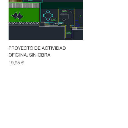
PROYECTO DE ACTIVIDAD
OFICINA. SIN OBRA
Precio
19,95 €
1
/
29