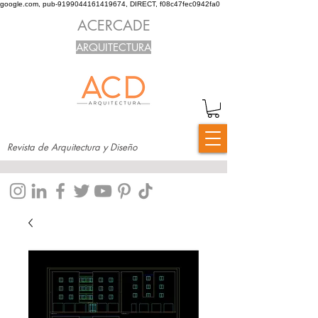
google.com, pub-9199044161419674, DIRECT, f08c47fec0942fa0
ACERCADE
ARQUITECTURA
Revista de Arquitectura y Diseño