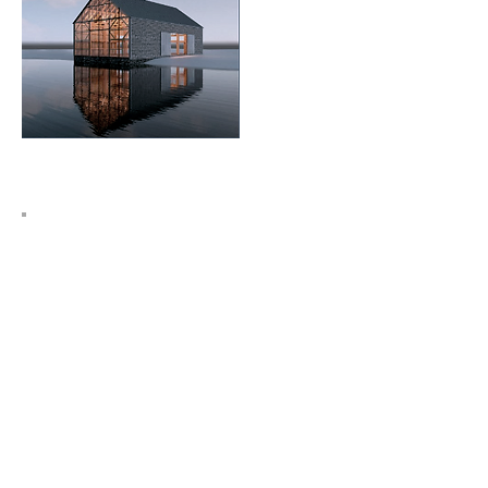
B
IM
. Formación Online en ACERCADE
Arquitectura