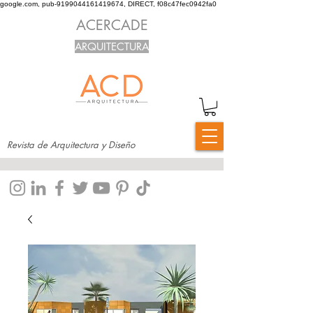
google.com, pub-9199044161419674, DIRECT, f08c47fec0942fa0
ACERCADE
ARQUITECTURA
Revista de Arquitectura y Diseño