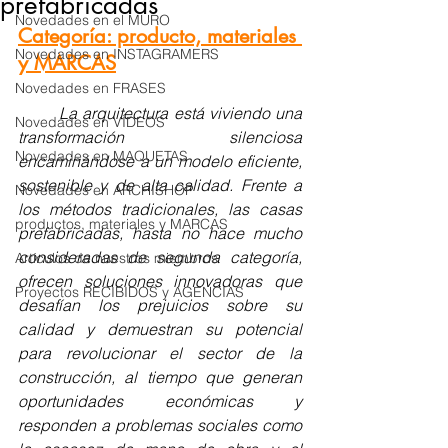
prefabricadas
Novedades en el MURO
Categoría: producto, materiales 
Novedades en INSTAGRAMERS
y MARCAS
Novedades en FRASES
	La arquitectura está viviendo una 
Novedades en VÍDEOS
transformación silenciosa 
Novedades en MAQUETAS
encaminándose a un modelo eficiente, 
sostenible y de alta calidad. Frente a 
Novedades en ARCHISHOP
los métodos tradicionales, las casas 
productos, materiales y MARCAS
prefabricadas, hasta no hace mucho 
consideradas de segunda categoría, 
Artículos de nuestros miembros
ofrecen soluciones innovadoras que 
Proyectos RECIBIDOS y AGENCIAS
desafían los prejuicios sobre su 
calidad y demuestran su potencial 
para revolucionar el sector de la 
construcción, al tiempo que generan 
oportunidades económicas y 
responden a problemas sociales como 